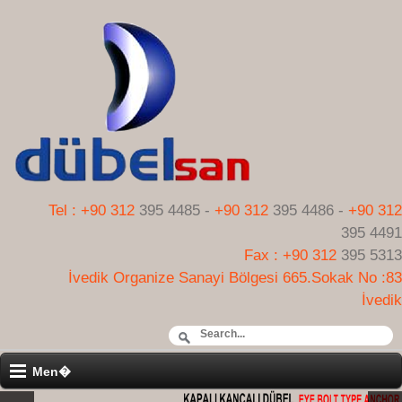
Tel : +90 312
395 4485 -
+90 312
395 4486 -
+90 312
395 4491
Fax : +90 312
395 5313
İvedik Organize Sanayi Bölgesi 665.Sokak No :83
İvedik
Men�